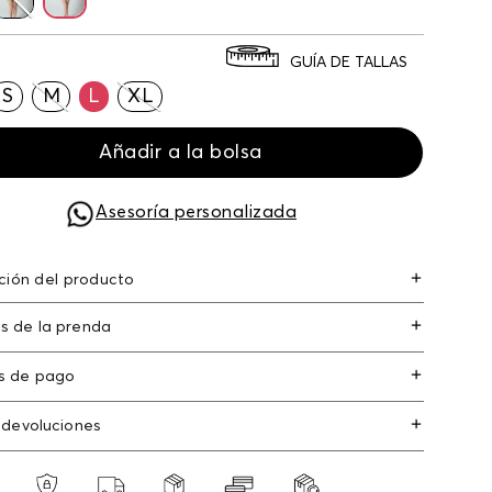
GUÍA DE TALLAS
S
M
L
XL
Añadir a la bolsa
Asesoría personalizada
ción del producto
izontes de tavira algodón 98% elastano 2%
s de la prenda
algodón/cotton2.00% elastano/elastane
s de pago
s de crédito: Visa, Dinners, Master Card y
 devoluciones
an Express.
os
: Si deseas hacer el cambio de alguno de
s débito: Maestro, Electron.