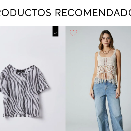
contact
te indi
RODUCTOS RECOMENDAD
program
acorda
Girl