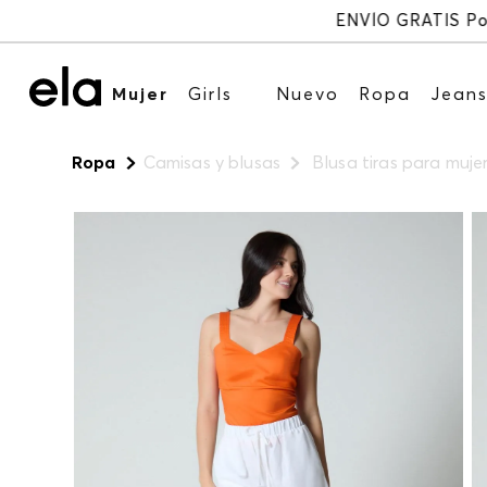
Mujer
Girls
Nuevo
Ropa
Jean
Ropa
Camisas y blusas
Blusa tiras para muje