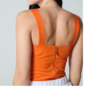
nuestr
Otros: 
En cual
tiendas
factura
luego 
(consul
nuestr
(15) dí
Devolu
utiliz
pedido 
embarg
adecua
se vea
transpo
del pr
llegas
product
asumido
Recuer