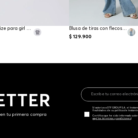
Blusa oversize para girl estampada malla
Blusa de tiras con flecos en tejido tipo crochet para mujer
$
129
.
900
ETTER
Sí autorizo a STF GROUP S.A. el trat
finalidades de su política de tratam
 en tu primera compra
Certifico que he sido informado sobr
aquí los términos y condiciones)