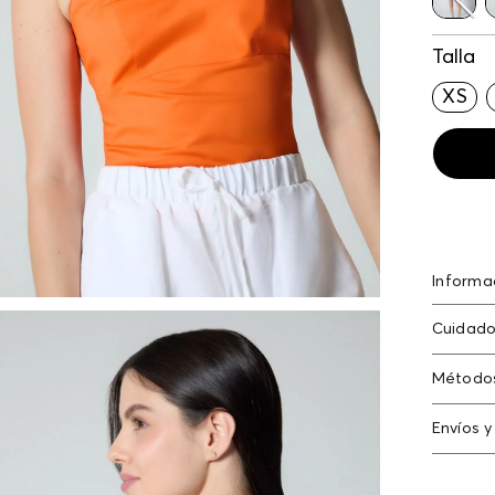
Talla
XS
Informa
M26-hor
Cuidado
98.00% 
Método
Tarjeta
Envíos y
Americ
Cambi
Tarjeta