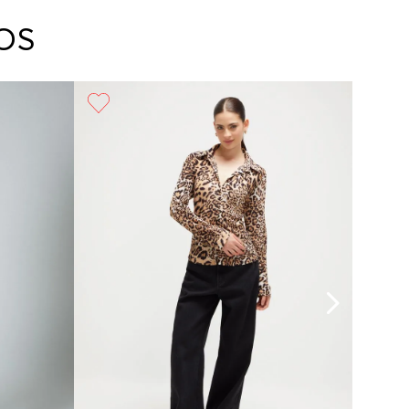
arte con un agente de servicio al cliente quien
cará los pasos a seguir y posteriormente
OS
ará la recogida del producto en la dirección
da.