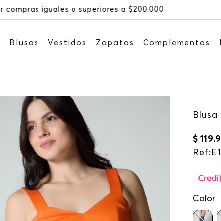
Recibe: 15%OFF s
s
Blusas
Vestidos
Zapatos
Complementos
r
Blusa 
$
119
.
9
Ref
:
E
Color