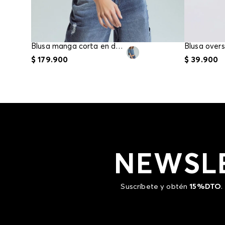
Blusa manga corta en denim para mujer
$
179
.
900
$
39
.
900
NEWSL
Suscríbete y obtén
15%DTO
.