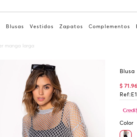
Recibe: 15%OFF suscribiéndote a nuestro
s
Blusas
Vestidos
Zapatos
Complementos
jer manga larga
Blusa
$
71
.
9
Ref
:
E
Color