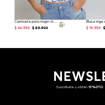
Camiseta para mujer manga corta
$
44
.
950
$
89
.
900
$
74
.
950
NEWSL
Suscríbete y obtén
15%DTO
.