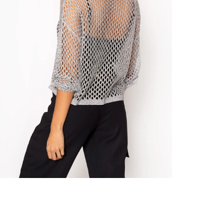
nuestr
Otros: 
En cual
tiendas
factura
luego 
(consul
nuestr
(15) dí
Devolu
N
utiliz
pedido 
embarg
adecua
se vea
transpo
del pr
llegas
product
asumido
Recuer