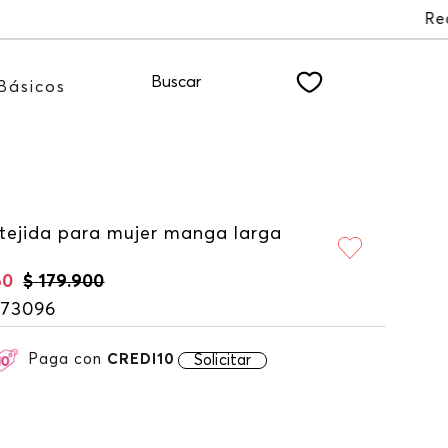
 NEWSLETTER
Buscar
Básicos
 tejida para mujer manga larga
60
$
179
.
900
173096
Paga con
CREDI10
Solicitar