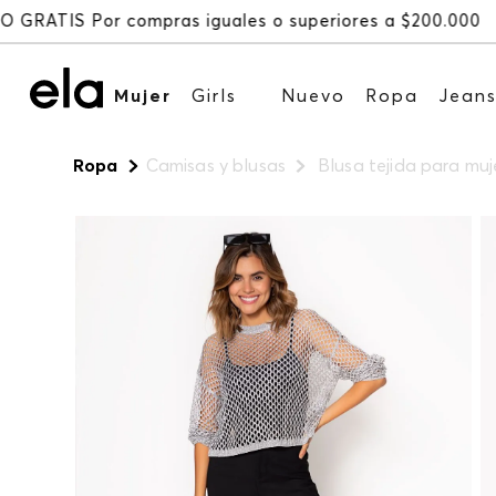
Mujer
Girls
Nuevo
Ropa
Jean
Ropa
Camisas y blusas
Blusa tejida para mu