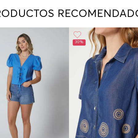
contact
te indi
RODUCTOS RECOMENDAD
program
acorda
30%