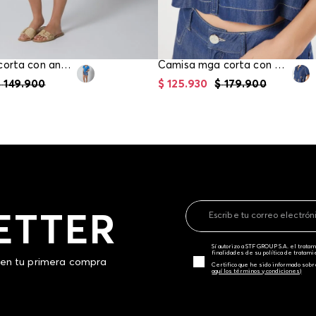
Blusa mga corta con anudado en frente
Camisa mga corta con bordado
$
149
.
900
$
125
.
930
$
179
.
900
ETTER
Sí autorizo a STF GROUP S.A. el trat
finalidades de su política de tratam
 en tu primera compra
Certifico que he sido informado sobr
aquí los términos y condiciones)