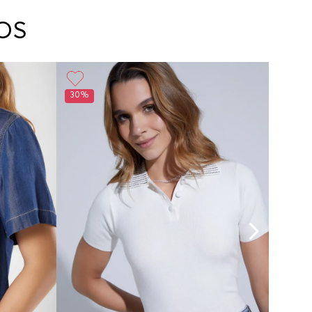
arte con un agente de servicio al cliente quien
cará los pasos a seguir y posteriormente
OS
ará la recogida del producto en la dirección
da.
30%
50%