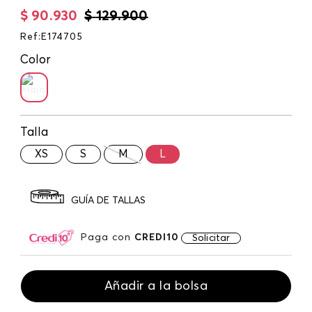
$
90
.
930
$
129
.
900
Ref
:
E174705
Color
Talla
XS
S
M
L
GUÍA DE TALLAS
Paga con
CREDI10
Solicitar
Añadir a la bolsa