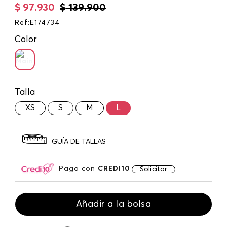
$
97
.
930
$
139
.
900
Ref
:
E174734
Color
Talla
XS
S
M
L
GUÍA DE TALLAS
Paga con
CREDI10
Solicitar
Añadir a la bolsa