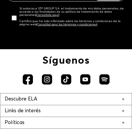
Sí autorizo a STF GROUP S.A. el tratamiento de mis datos personales, de
acuerdo a las finalidades de su política de tratamiento de datos
personales‎
(Consúltala aquí)
Certifico que he sido informado sobre los términos y condiciones de la
página web‎
(Consúltal aquí los términos y condiciones)
Síguenos
Descubre ELA
Links de interés
Políticas