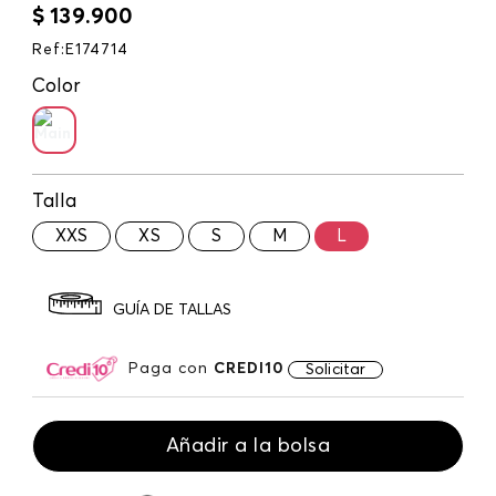
$
139
.
900
Ref
:
E174714
Color
Talla
XXS
XS
S
M
L
GUÍA DE TALLAS
Paga con
CREDI10
Solicitar
Añadir a la bolsa