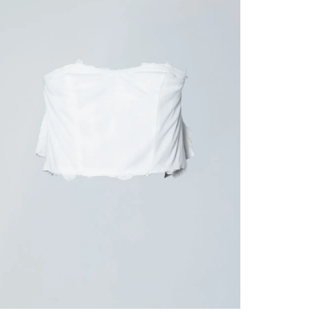
contact
te indi
program
acorda