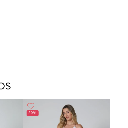
OS
50%
50%