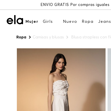
Mujer
Girls
Nuevo
Ropa
Jean
Ropa
Camisas y blusas
Blusa strapless con f