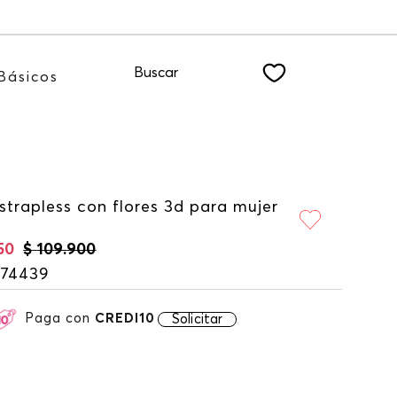
WSLETTER
Buscar
Básicos
strapless con flores 3d para mujer
50
$
109
.
900
174439
Paga con
CREDI10
Solicitar