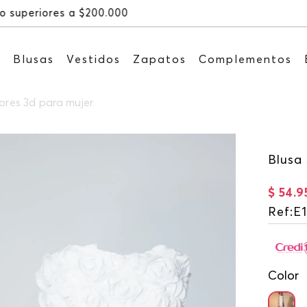
Recibe: 15%OFF suscribiéndote a nuestro NE
s
Blusas
Vestidos
Zapatos
Complementos
lores 3d para mujer
Blusa 
$
54
.
9
Ref
:
E
Color