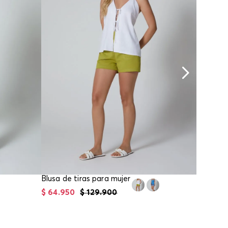
Blusa de tiras para mujer
$
64
.
950
$
129
.
900
$
39
.
95