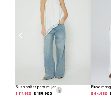
Blusa halter para mujer
$
111
.
930
$
159
.
900
$
64
.
950