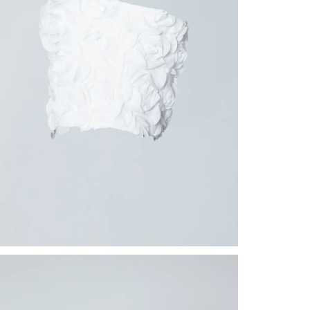
nuestr
Otros: 
En cual
tiendas
factura
luego 
(consul
nuestr
(15) dí
Devolu
N
utiliz
pedido 
embarg
adecua
se vea
transpo
del pr
llegas
product
asumido
Recuer