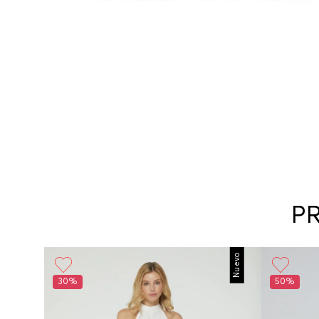
P
Nuevo
30%
50%