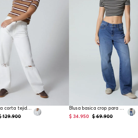
Blusa manga corta tejida para mujer
Blusa basica crop para mujer
$
129
.
900
$
34
.
950
$
69
.
900