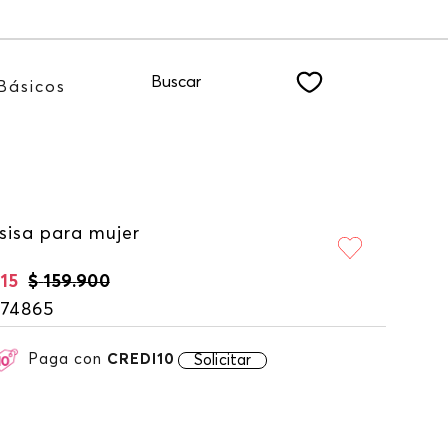
nuestro NEWSLETTER
Buscar
Básicos
sisa para mujer
15
$
159
.
900
174865
Paga con
CREDI10
Solicitar