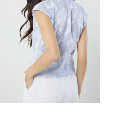
nuestr
Otros: 
En cual
tiendas
factura
luego 
(consul
nuestr
N
(15) dí
Devolu
utiliz
pedido 
embarg
adecua
se vea
transpo
del pr
llegas
product
asumido
Recuer