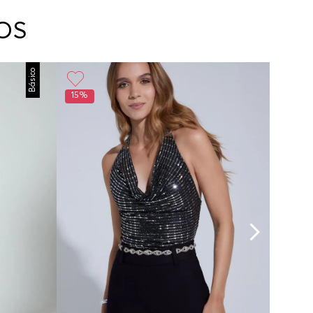
arte con un agente de servicio al cliente quien
cará los pasos a seguir y posteriormente
OS
ará la recogida del producto en la dirección
da.
Básico
15%
15%