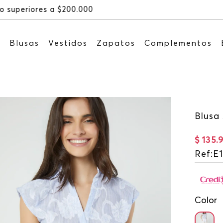
Recibe: 15%OFF suscribiéndote a 
s
Blusas
Vestidos
Zapatos
Complementos
Blusa 
$
135
.
9
Ref
:
E
Color