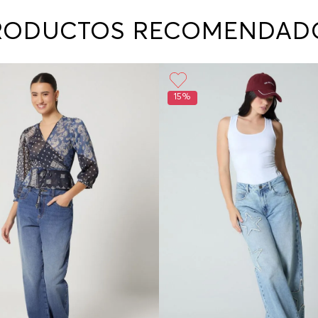
contact
te indi
RODUCTOS RECOMENDAD
program
acorda
15%