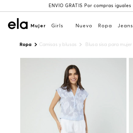
Mujer
Girls
Nuevo
Ropa
Jean
Ropa
Camisas y blusas
Blusa sisa para mujer