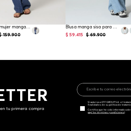
Blusa para mujer manga tres cuartos
Blusa manga sisa para mujer
$
159
.
900
$
59
.
415
$
69
.
900
ETTER
Sí autorizo a STF GROUP S.A. el trat
finalidades de su política de tratam
 en tu primera compra
Certifico que he sido informado sobr
aquí los términos y condiciones)