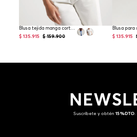
Blusa tejida manga corta para mujer
$
135
.
915
$
159
.
900
$
135
.
915
NEWSL
Suscríbete y obtén
15%DTO
.