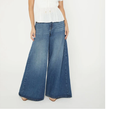
nuestr
Otros: 
En cual
tiendas
factura
luego 
N
(consul
nuestr
(15) dí
Devolu
utiliz
pedido 
embarg
adecua
se vea
transpo
del pr
llegas
product
asumido
Recuer