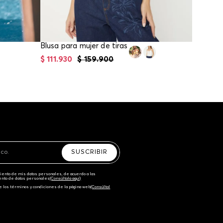
Blusa para mujer de tiras
$
111
.
930
$
159
.
900
$
34
.
93
SUSCRIBIR
amiento de mis datos personales, de acuerdo a las
iento de datos personales‎
(Consúltala aquí)
e los términos y condiciones de la página web‎
(Consúltal