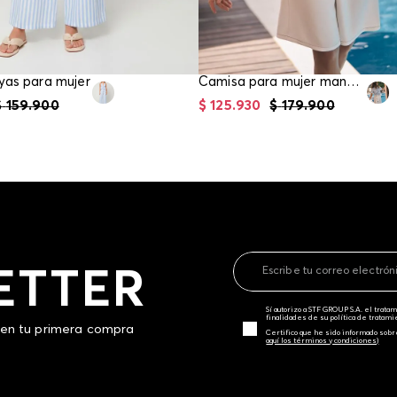
yas para mujer
Camisa para mujer manga corta
$
159
.
900
$
125
.
930
$
179
.
900
ETTER
Sí autorizo a STF GROUP S.A. el trat
finalidades de su política de tratam
 en tu primera compra
Certifico que he sido informado sobr
aquí los términos y condiciones)