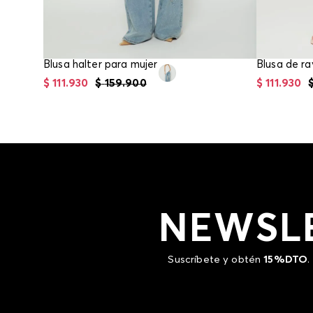
Blusa halter para mujer
Blusa de ra
$
111
.
930
$
159
.
900
$
111
.
930
NEWSL
Suscríbete y obtén
15%DTO
.