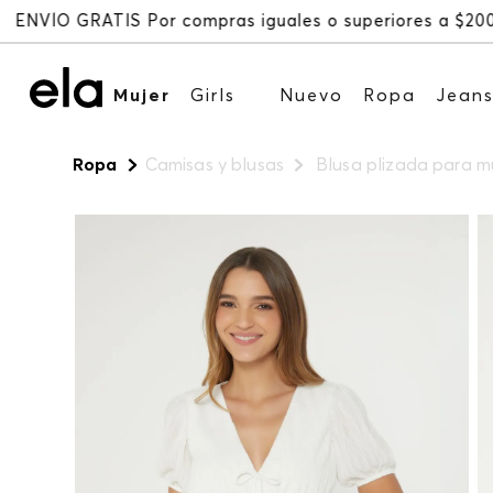
Mujer
Girls
Nuevo
Ropa
Jean
Ropa
Camisas y blusas
Blusa plizada para m