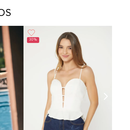
arte con un agente de servicio al cliente quien
cará los pasos a seguir y posteriormente
OS
ará la recogida del producto en la dirección
da.
30%
30%