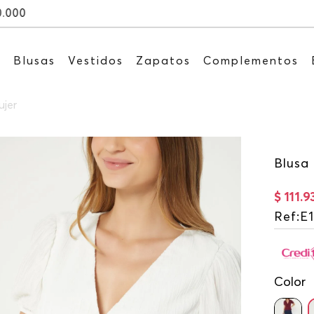
Recibe: 15%OFF suscribiéndote a nuest
s
Blusas
Vestidos
Zapatos
Complementos
ujer
Blusa
$
111
.
9
Ref
:
E
Color