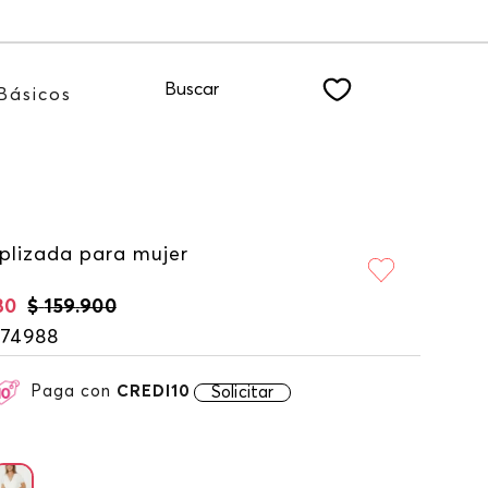
ro NEWSLETTER
Buscar
Básicos
 plizada para mujer
30
$
159
.
900
174988
Paga con
CREDI10
Solicitar