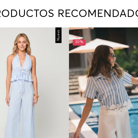
contact
te indi
RODUCTOS RECOMENDAD
program
acorda
Nuevo
30%