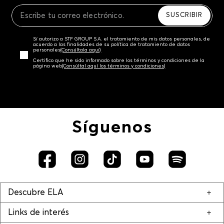
Recuerda que para el trámite del envío deberás
contactarte con un agente de servicio al cliente
SUSCRIBIR
quien te indicará los pasos a seguir y posteriormente
programará la recogida del producto en la dirección
Sí autorizo a STF GROUP S.A. el tratamiento de mis datos personales, de
acordada.
acuerdo a las finalidades de su política de tratamiento de datos
personales‎
(Consúltala aquí)
Certifico que he sido informado sobre los términos y condiciones de la
página web‎
(Consúltal aquí los términos y condiciones)
Síguenos
Descubre ELA
Links de interés