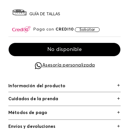
GUÍA DE TALLAS
Paga con
CREDI10
Solicitar
No disponible
Asesoría personalizada
Información del producto
Cuidados de la prenda
Métodos de pago
Tarjetas de crédito: Visa, Dinners, Master Card y
Envíos y devoluciones