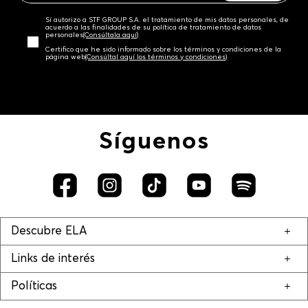
Sí autorizo a STF GROUP S.A. el tratamiento de mis datos personales, de
acuerdo a las finalidades de su política de tratamiento de datos
personales‎
(Consúltala aquí)
Certifico que he sido informado sobre los términos y condiciones de la
página web‎
(Consúltal aquí los términos y condiciones)
Síguenos
Descubre ELA
Links de interés
Políticas