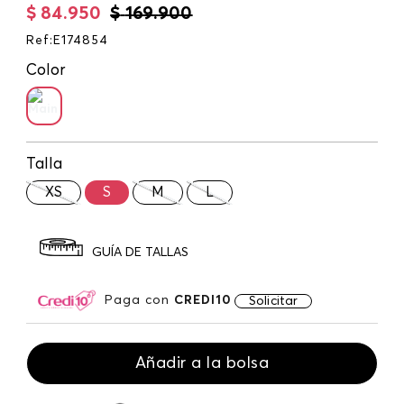
$
84
.
950
$
169
.
900
Ref
:
E174854
Color
Talla
XS
S
M
L
GUÍA DE TALLAS
Paga con
CREDI10
Solicitar
Añadir a la bolsa