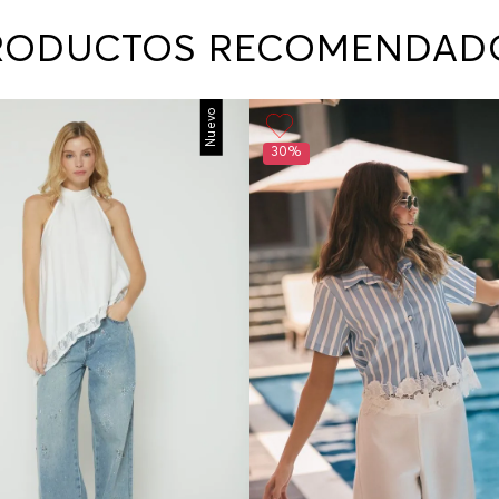
contact
te indi
RODUCTOS RECOMENDAD
program
acorda
Nuevo
30%