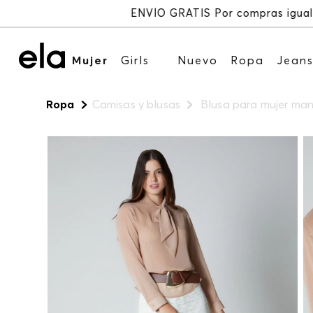
Mujer
Girls
Nuevo
Ropa
Jean
Ropa
Camisas y blusas
Blusa para mujer ma