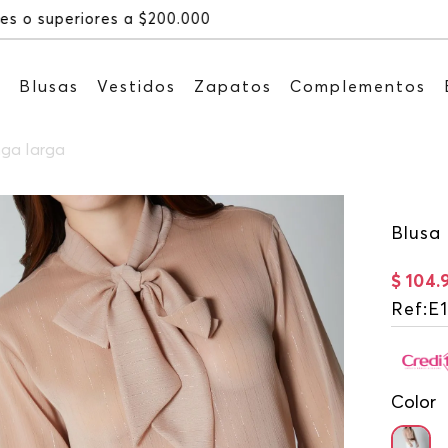
Recibe: 15%OFF suscribiéndote a n
s
Blusas
Vestidos
Zapatos
Complementos
nga larga
Blusa
$
104
.
Ref
:
E
Color