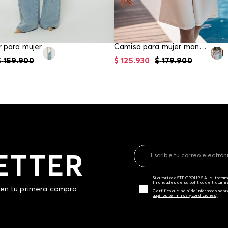
r para mujer
Camisa para mujer manga corta
$
159
.
900
$
125
.
930
$
179
.
900
ETTER
Sí autorizo a STF GROUP S.A. el trat
finalidades de su política de tratam
 en tu primera compra
Certifico que he sido informado sobr
aquí los términos y condiciones)