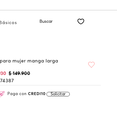
uestro NEWSLETTER
Buscar
Básicos
 para mujer manga larga
930
$
149
.
900
174387
Paga con
CREDI10
Solicitar