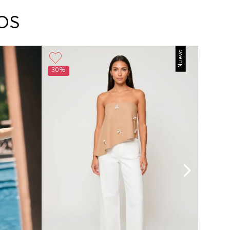
arte con un agente de servicio al cliente quien
cará los pasos a seguir y posteriormente
OS
ará la recogida del producto en la dirección
da.
Nuevo
30%
30%