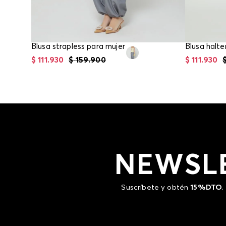
Blusa strapless para mujer
Blusa halte
$
111
.
930
$
159
.
900
$
111
.
930
NEWSL
Suscríbete y obtén
15%DTO
.