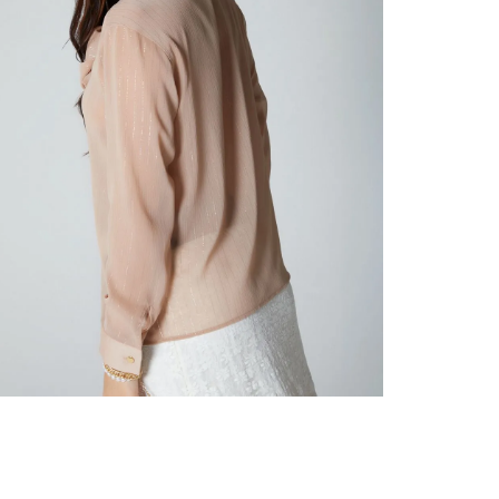
nuestr
Otros: 
En cual
tiendas
factura
luego 
(consul
nuestr
(15) dí
Devolu
N
utiliz
pedido 
embarg
adecua
se vea
transpo
del pr
llegas
product
asumido
Recuer