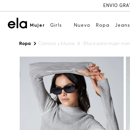
Mujer
Girls
Nuevo
Ropa
Jean
Ropa
Camisas y blusas
Blusa para mujer ma