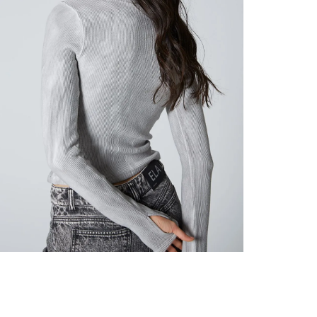
nuestr
Otros: 
En cual
tiendas
factura
luego 
(consul
nuestr
(15) dí
Devolu
N
utiliz
pedido 
embarg
adecua
se vea
transpo
del pr
llegas
product
asumido
Recuer