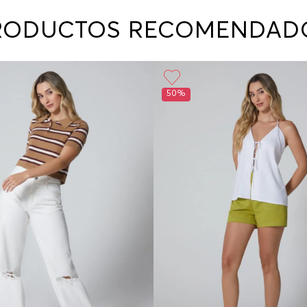
contact
te indi
RODUCTOS RECOMENDAD
program
acorda
50%