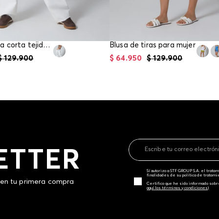
Blusa manga corta tejida para mujer
Blusa de tiras para mujer
$
129
.
900
$
64
.
950
$
129
.
900
ETTER
Sí autorizo a STF GROUP S.A. el trat
finalidades de su política de tratam
 en tu primera compra
Certifico que he sido informado sobr
aquí los términos y condiciones)