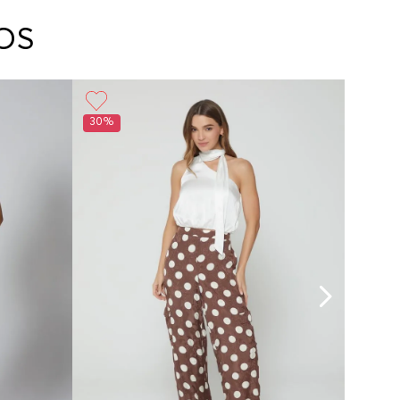
arte con un agente de servicio al cliente quien
cará los pasos a seguir y posteriormente
OS
ará la recogida del producto en la dirección
da.
30%
50%