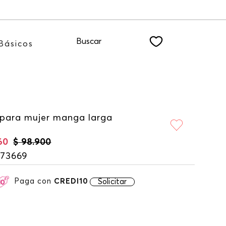
éndote a nuestro NEWSLETTER
Buscar
Básicos
 para mujer manga larga
60
$
98
.
900
173669
Paga con
CREDI10
Solicitar