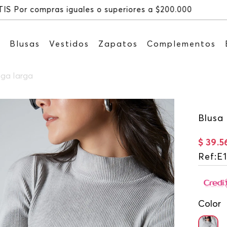
Recibe: 15%OFF suscribi
s
Blusas
Vestidos
Zapatos
Complementos
nga larga
Blusa
$
39
.
5
Ref
:
E
Color