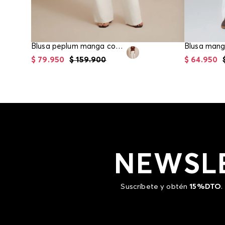
Blusa peplum manga corta para mujer
$
79
.
950
$
159
.
900
$
64
.
950
NEWSL
Suscríbete y obtén
15%DTO
.