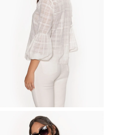
nuestr
Otros: 
En cual
tiendas
factura
luego 
(consul
nuestr
N
(15) dí
Devolu
utiliz
pedido 
embarg
adecua
se vea
transpo
del pr
llegas
product
asumido
Recuer