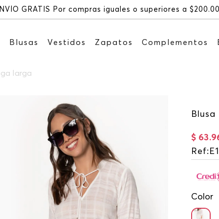
NVÍO GRATIS Por compras iguales o superiores a $200.0
s
Blusas
Vestidos
Zapatos
Complementos
nga larga
Blusa
$
63
.
9
Ref
:
E
Color