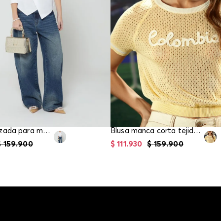
Camisa cruzada para mujer
Blusa manca corta tejida para mujer
$
159
.
900
$
111
.
930
$
159
.
900