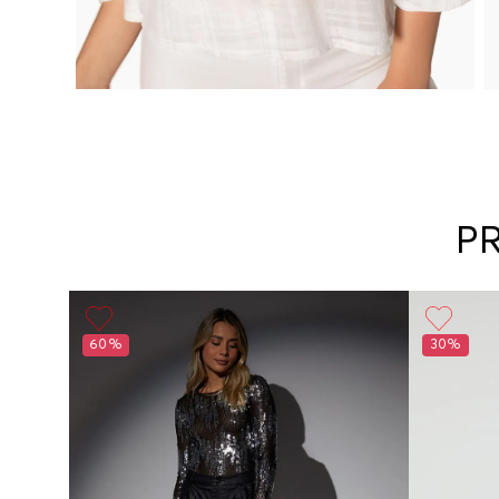
P
60%
30%