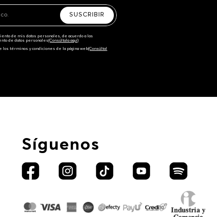
SUSCRIBIR
amiento de mis datos personales, de acuerdo a las
iento de datos personales‎
(Consúltala aquí)
e los términos y condiciones de la página web‎
(Consúltal
Síguenos