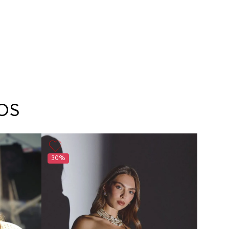
OS
30%
60%