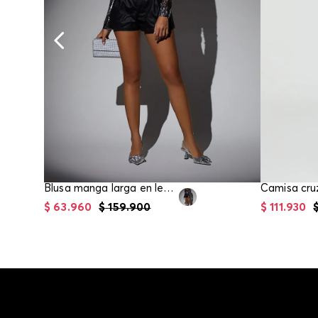
Blusa manga larga en lentejuelas para mujer
$
63
.
960
$
159
.
900
$
111
.
930