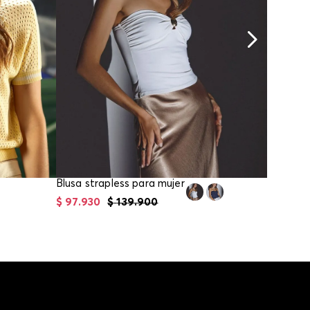
Blusa strapless para mujer
$
97
.
930
$
139
.
900
$
31
.
96