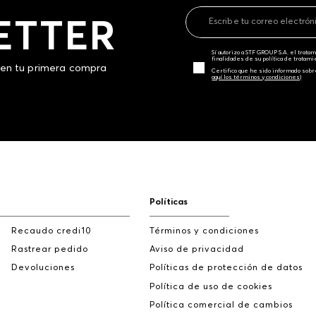
ETTER
Sí autorizo a STF GROUP S.A. el trat
finalidades de su política de tratam
 en tu primera compra
Certifico que he sido informado sobr
aquí los términos y condiciones)
Políticas
Recaudo credi10
Términos y condiciones
Rastrear pedido
Aviso de privacidad
Devoluciones
Políticas de protección de datos
Política de uso de cookies
Política comercial de cambios