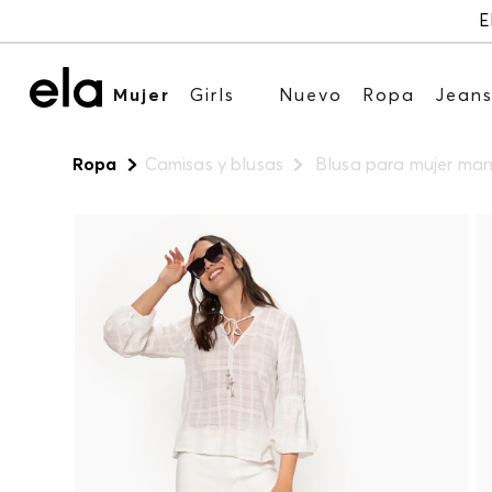
E
Mujer
Girls
Nuevo
Ropa
Jean
Ropa
Camisas y blusas
Blusa para mujer ma