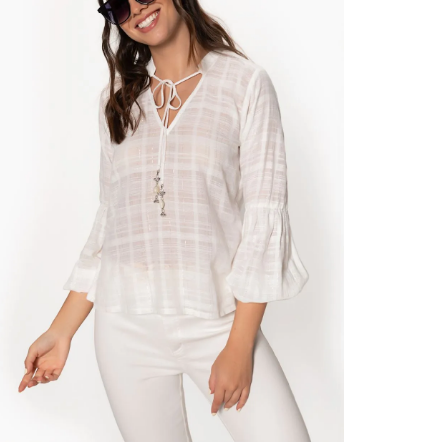
contact
te indi
program
acorda