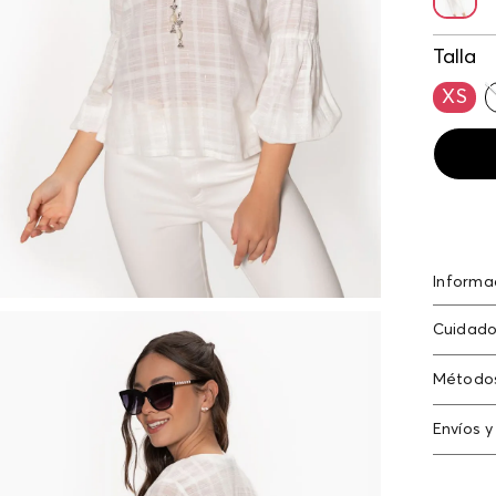
Talla
XS
Informa
Algodón
Cuidado
poliéste
Lavar a 
Método
no planc
Tarjeta
Envíos y
Americ
N
Cambi
Tarjeta