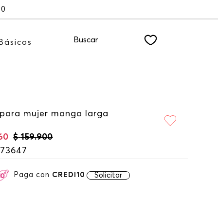
00
Buscar
Básicos
 para mujer manga larga
60
$
159
.
900
173647
Paga con
CREDI10
Solicitar