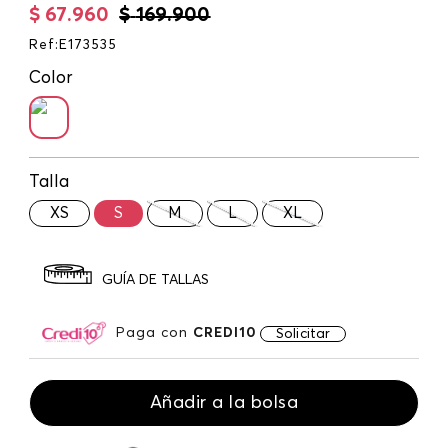
$
67
.
960
$
169
.
900
Ref
:
E173535
Color
Talla
XS
S
M
L
XL
GUÍA DE TALLAS
Paga con
CREDI10
Solicitar
Añadir a la bolsa