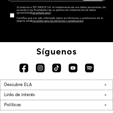
Sí autorizo a STF GROUP S.A. el tratamiento de mis datos personales, de
acuerdo a las finalidades de su política de tratamiento de datos
personales‎
(Consúltala aquí)
Certifico que he sido informado sobre los términos y condiciones de la
página web‎
(Consúltal aquí los términos y condiciones)
Síguenos
Descubre ELA
Links de interés
Políticas