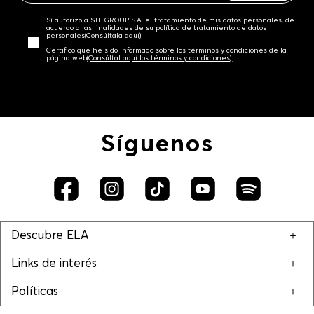
Sí autorizo a STF GROUP S.A. el tratamiento de mis datos personales, de
acuerdo a las finalidades de su política de tratamiento de datos
personales‎
(Consúltala aquí)
Certifico que he sido informado sobre los términos y condiciones de la
página web‎
(Consúltal aquí los términos y condiciones)
Síguenos
Descubre ELA
Links de interés
Políticas