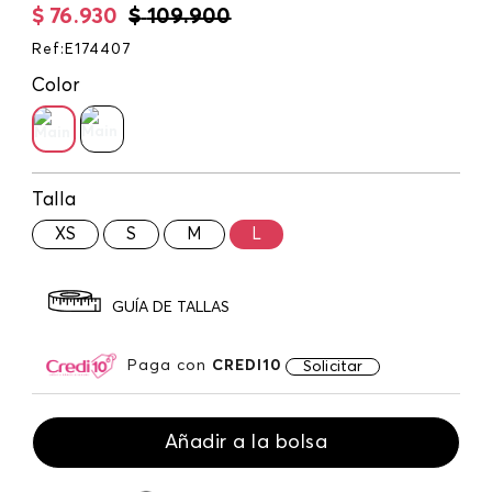
$
76
.
930
$
109
.
900
Ref
:
E174407
Color
Talla
XS
S
M
L
GUÍA DE TALLAS
Paga con
CREDI10
Solicitar
Añadir a la bolsa