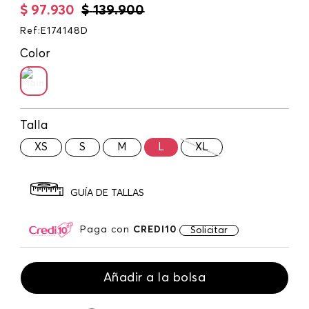
$
97
.
930
$
139
.
900
Ref
:
E174148D
Color
Talla
XS
S
M
L
XL
GUÍA DE TALLAS
Paga con
CREDI10
Solicitar
Añadir a la bolsa