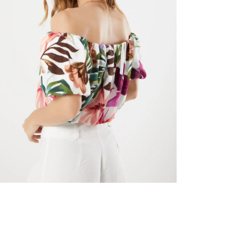
nuestr
Otros: 
En cual
tiendas
N
factura
luego 
(consul
nuestr
(15) dí
Devolu
utiliz
pedido 
embarg
adecua
se vea
transpo
del pr
llegas
product
asumido
Recuer