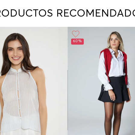
contact
te indi
RODUCTOS RECOMENDAD
program
acorda
60%