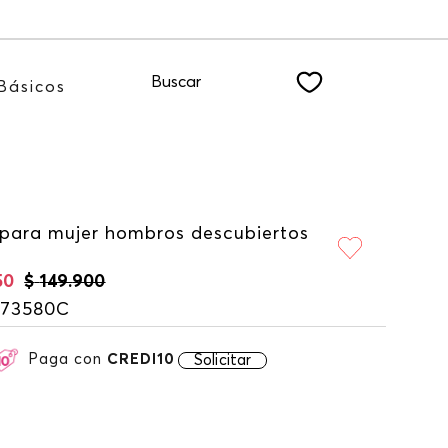
ote a nuestro NEWSLETTER
Buscar
Básicos
 para mujer hombros descubiertos
50
$
149
.
900
173580C
Paga con
CREDI10
Solicitar