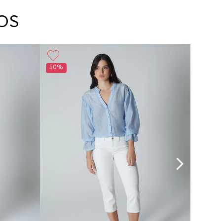
arte con un agente de servicio al cliente quien
cará los pasos a seguir y posteriormente
OS
ará la recogida del producto en la dirección
da.
Planchar a temperatura maximo 110°c
50%
60%