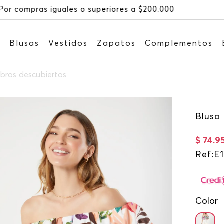
Recibe: 15%OFF suscribiénd
s
Blusas
Vestidos
Zapatos
Complementos
bros descubiertos
Blusa
$
74
.
9
Ref
:
E
Color