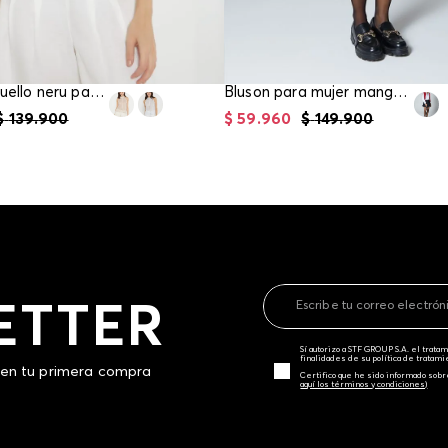
Blusa sisa cuello neru para mujer
Bluson para mujer manga larga
$
139
.
900
$
59
.
960
$
149
.
900
ETTER
Sí autorizo a STF GROUP S.A. el trat
finalidades de su política de tratam
 en tu primera compra
Certifico que he sido informado sobr
aquí los términos y condiciones)