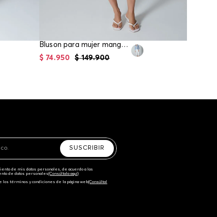
Bluson para mujer manga larga
$
74
.
950
$
149
.
900
$
67
.
96
SUSCRIBIR
amiento de mis datos personales, de acuerdo a las
iento de datos personales‎
(Consúltala aquí)
e los términos y condiciones de la página web‎
(Consúltal