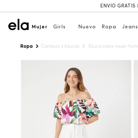
Mujer
Girls
Nuevo
Ropa
Jean
Ropa
Camisas y blusas
Blusa para mujer hom