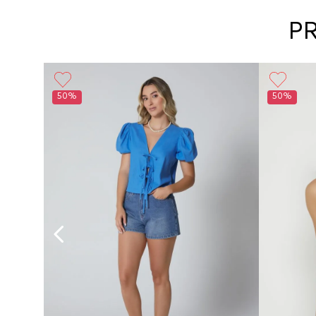
P
Básico
50%
50%