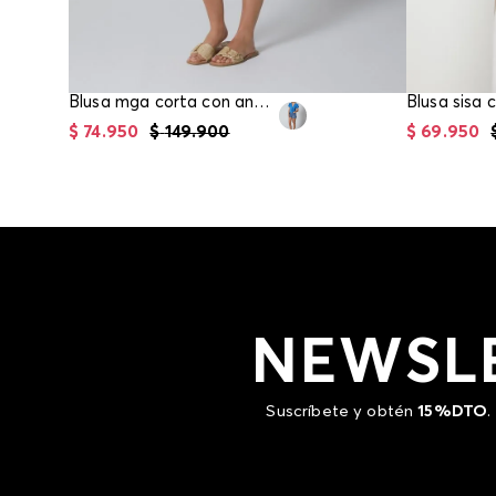
Blusa mga corta con anudado en frente
$
74
.
950
$
149
.
900
$
69
.
950
NEWSL
Suscríbete y obtén
15%DTO
.