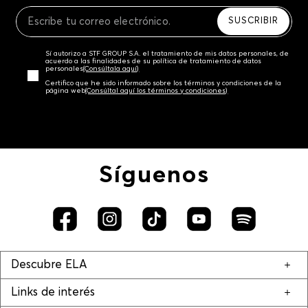
Recuerda que para el trámite del envío deberás
contactarte con un agente de servicio al cliente
SUSCRIBIR
quien te indicará los pasos a seguir y posteriormente
programará la recogida del producto en la dirección
Sí autorizo a STF GROUP S.A. el tratamiento de mis datos personales, de
acordada.
acuerdo a las finalidades de su política de tratamiento de datos
personales‎
(Consúltala aquí)
Certifico que he sido informado sobre los términos y condiciones de la
página web‎
(Consúltal aquí los términos y condiciones)
Síguenos
Descubre ELA
Links de interés