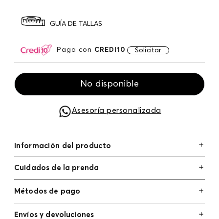
GUÍA DE TALLAS
Paga con
CREDI10
Solicitar
No disponible
Asesoría personalizada
Información del producto
Cuidados de la prenda
Métodos de pago
Tarjetas de crédito: Visa, Dinners, Master Card y
Envíos y devoluciones