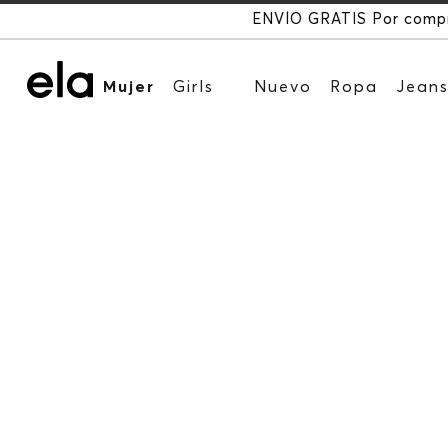
 iguales o superiores a $200.000
Mujer
Girls
Nuevo
Ropa
Jean