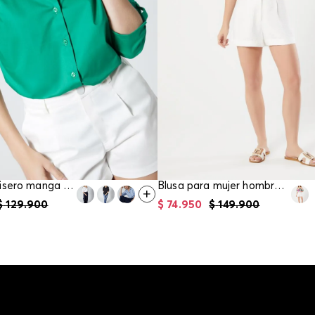
Bluson camisero manga tres cuartos para mujer
Blusa para mujer hombros descubiertos
$
129
.
900
$
74
.
950
$
149
.
900