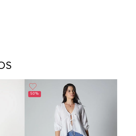
OS
50%
50%