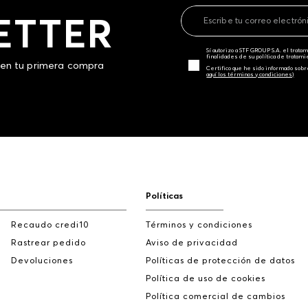
ETTER
Sí autorizo a STF GROUP S.A. el trat
finalidades de su política de tratam
 en tu primera compra
Certifico que he sido informado sobr
aquí los términos y condiciones)
Políticas
Recaudo credi10
Términos y condiciones
Rastrear pedido
Aviso de privacidad
Devoluciones
Políticas de protección de datos
Política de uso de cookies
Política comercial de cambios