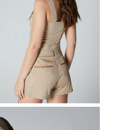
nuestr
Otros: 
En cual
tiendas
factura
luego 
(consul
nuestr
N
(15) dí
Devolu
utiliz
pedido 
embarg
adecua
se vea
transpo
del pr
llegas
product
asumido
Recuer