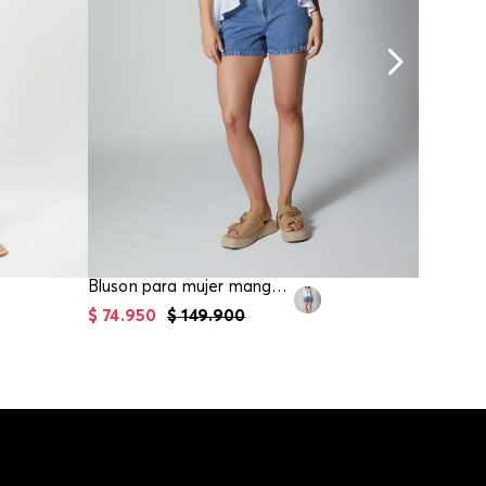
Bluson para mujer manga tres cuartos
$
74
.
950
$
149
.
900
$
64
.
95