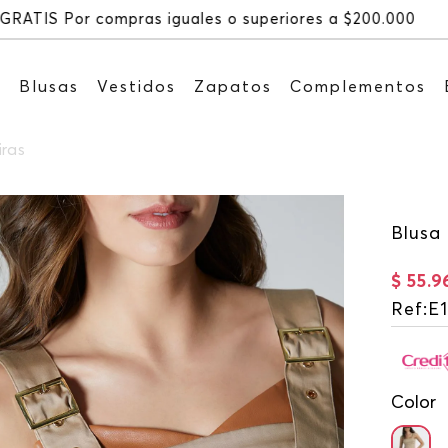
Recibe: 15%OFF suscribiéndote a nuestro
s
Blusas
Vestidos
Zapatos
Complementos
iras
Blusa 
$
55
.
9
Ref
:
E
Color