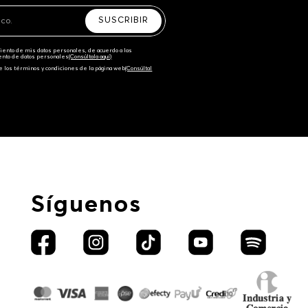
SUSCRIBIR
amiento de mis datos personales, de acuerdo a las
iento de datos personales‎
(Consúltala aquí)
e los términos y condiciones de la página web‎
(Consúltal
Síguenos