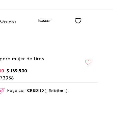
 NEWSLETTER
Buscar
Básicos
para mujer de tiras
60
$
139
.
900
173958
Paga con
CREDI10
Solicitar