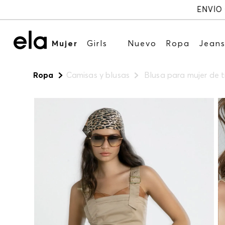
Mujer
Girls
Nuevo
Ropa
Jean
Ropa
Camisas y blusas
Blusa para mujer de t