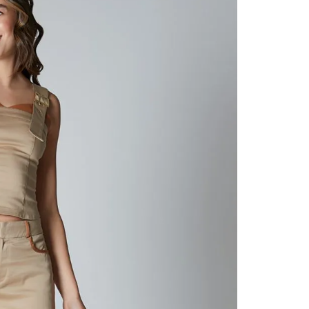
contact
te indi
program
acorda