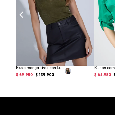
Blusa manga tiras con lurex para mujer
$
69
.
950
$
139
.
900
$
64
.
950