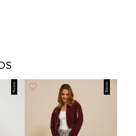
OS
Nuevo
Básico