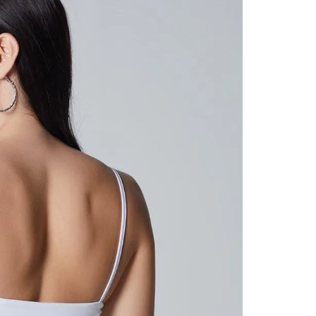
contact
te indi
program
acorda