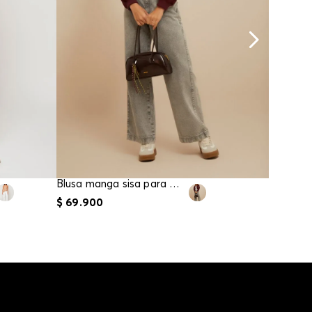
Blusa manga sisa para mujer
$
69
.
900
$
49
.
90