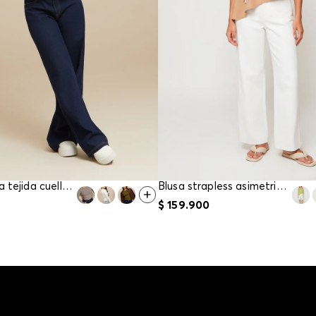
Blusa basica tejida cuello redondo para mujer
Blusa strapless asimetrica para mujer
$
159
.
900