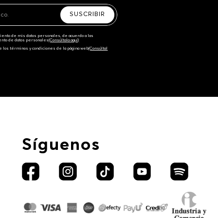
SUSCRIBIR
amiento de mis datos personales, de acuerdo a las
iento de datos personales‎
(Consúltala aquí)
e los términos y condiciones de la página web‎
(Consúltal
Síguenos