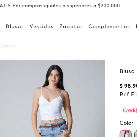
Recibe: 15%OFF suscribiéndote a
s
Blusas
Vestidos
Zapatos
Complementos
 zurcido
Blusa
$
98
.
9
Ref
:
E1
Color