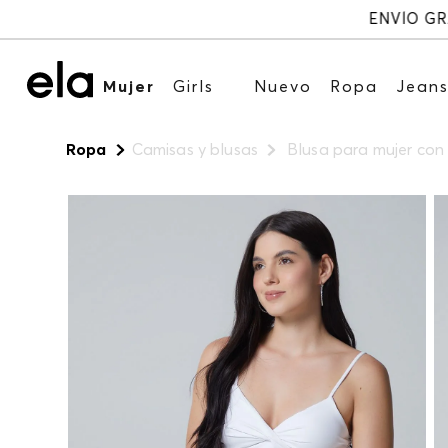
Mujer
Girls
Nuevo
Ropa
Jean
Ropa
Camisas y blusas
Blusa para mujer con