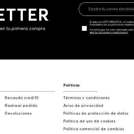
ETTER
Sí autorizo a STF GROUP S.A. el trat
finalidades de su política de tratam
 en tu primera compra
Certifico que he sido informado sobr
aquí los términos y condiciones)
Políticas
Recaudo credi10
Términos y condiciones
Rastrear pedido
Aviso de privacidad
Devoluciones
Políticas de protección de datos
Política de uso de cookies
Política comercial de cambios