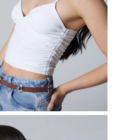
nuestr
Otros: 
En cual
tiendas
factura
luego 
(consul
nuestr
(15) dí
Devolu
N
utiliz
pedido 
embarg
adecua
se vea
transpo
del pr
llegas
product
asumido
Recuer