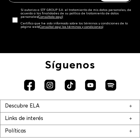
Sí autorizo a STF GROUP S.A. el tratamiento de mis datos personales, de
acuerdo a las finalidades de su política de tratamiento de datos
personales‎
(Consúltala aquí)
Certifico que he sido informado sobre los términos y condiciones de la
página web‎
(Consúltal aquí los términos y condiciones)
Síguenos
Descubre ELA
Links de interés
Políticas