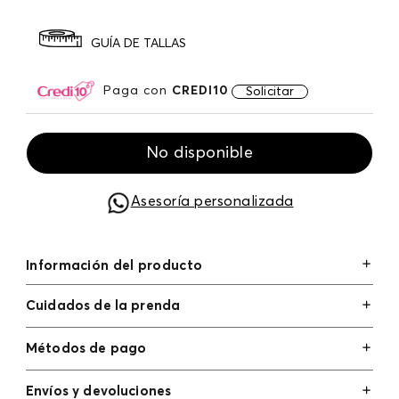
GUÍA DE TALLAS
Paga con
CREDI10
Solicitar
No disponible
Asesoría personalizada
Información del producto
Cuidados de la prenda
Métodos de pago
Tarjetas de crédito: Visa, Dinners, Master Card y
Envíos y devoluciones