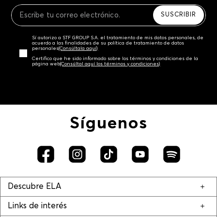
Recuerda que para el trámite del envío deberás
contactarte con un agente de servicio al cliente
SUSCRIBIR
quien te indicará los pasos a seguir y posteriormente
programará la recogida del producto en la dirección
Sí autorizo a STF GROUP S.A. el tratamiento de mis datos personales, de
acordada.
acuerdo a las finalidades de su política de tratamiento de datos
personales‎
(Consúltala aquí)
Certifico que he sido informado sobre los términos y condiciones de la
página web‎
(Consúltal aquí los términos y condiciones)
Síguenos
Descubre ELA
Links de interés