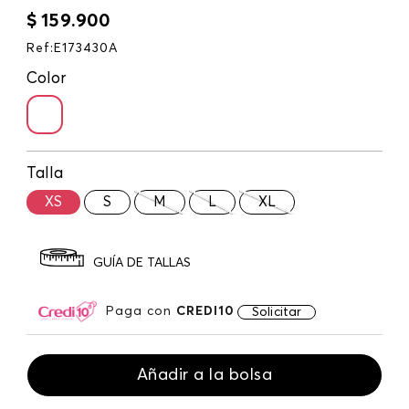
$
159
.
900
Ref
:
E173430A
Color
Talla
XS
S
M
L
XL
GUÍA DE TALLAS
Paga con
CREDI10
Solicitar
Añadir a la bolsa