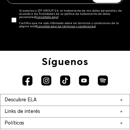
Sí autorizo a STF GROUP S.A. el tratamiento de mis datos personales, de
acuerdo a las finalidades de su política de tratamiento de datos
personales‎
(Consúltala aquí)
Certifico que he sido informado sobre los términos y condiciones de la
página web‎
(Consúltal aquí los términos y condiciones)
Síguenos
Descubre ELA
Links de interés
Políticas