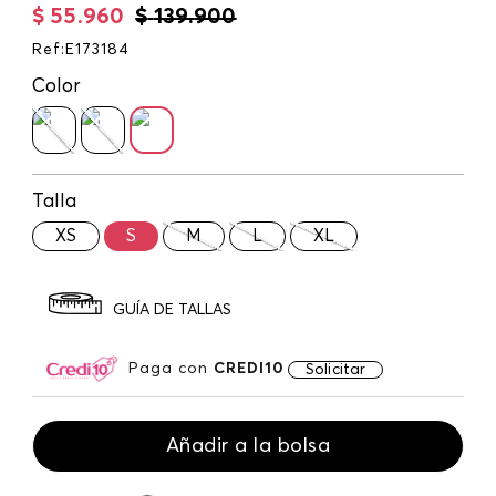
$
55
.
960
$
139
.
900
Ref
:
E173184
Color
Talla
XS
S
M
L
XL
GUÍA DE TALLAS
Paga con
CREDI10
Solicitar
Añadir a la bolsa