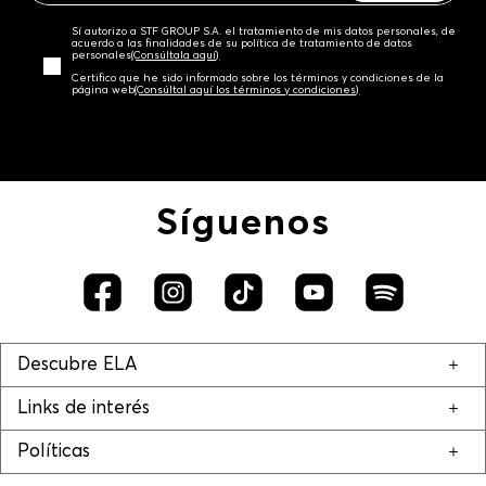
Sí autorizo a STF GROUP S.A. el tratamiento de mis datos personales, de
acuerdo a las finalidades de su política de tratamiento de datos
personales‎
(Consúltala aquí)
Certifico que he sido informado sobre los términos y condiciones de la
página web‎
(Consúltal aquí los términos y condiciones)
Síguenos
Descubre ELA
Links de interés
Políticas