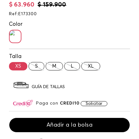
$
63
.
960
$
159
.
900
Ref
:
E173300
Color
Talla
XS
S
M
L
XL
GUÍA DE TALLAS
Paga con
CREDI10
Solicitar
Añadir a la bolsa