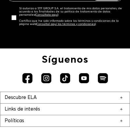
Sí autorizo a STF GROUP S.A. el tratamiento de mis datos personales, de
acuerdo a las finalidades de su política de tratamiento de datos
personales‎
(Consúltala aquí)
Certifico que he sido informado sobre los términos y condiciones de la
página web‎
(Consúltal aquí los términos y condiciones)
Síguenos
Descubre ELA
Links de interés
Políticas