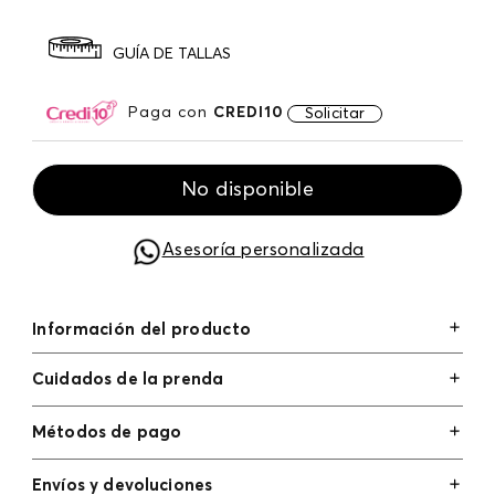
GUÍA DE TALLAS
Paga con
CREDI10
Solicitar
No disponible
Asesoría personalizada
Información del producto
Cuidados de la prenda
Métodos de pago
Tarjetas de crédito: Visa, Dinners, Master Card y
Envíos y devoluciones