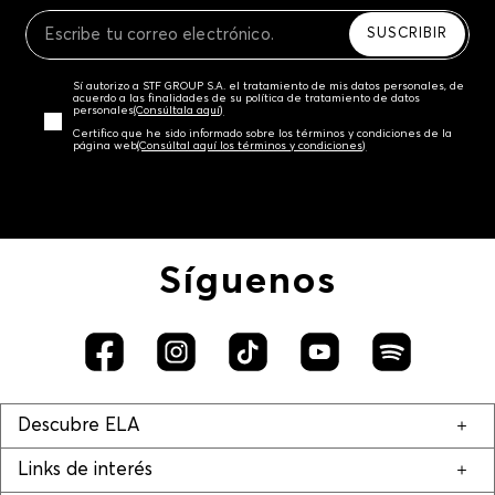
Recuerda que para el trámite del envío deberás
contactarte con un agente de servicio al cliente
SUSCRIBIR
quien te indicará los pasos a seguir y posteriormente
programará la recogida del producto en la dirección
Sí autorizo a STF GROUP S.A. el tratamiento de mis datos personales, de
acordada.
acuerdo a las finalidades de su política de tratamiento de datos
personales‎
(Consúltala aquí)
Certifico que he sido informado sobre los términos y condiciones de la
página web‎
(Consúltal aquí los términos y condiciones)
Síguenos
Descubre ELA
Links de interés