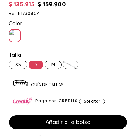
$
135
.
915
$
159
.
900
Ref
:
E173080A
Color
Talla
XS
S
M
L
GUÍA DE TALLAS
Paga con
CREDI10
Solicitar
Añadir a la bolsa