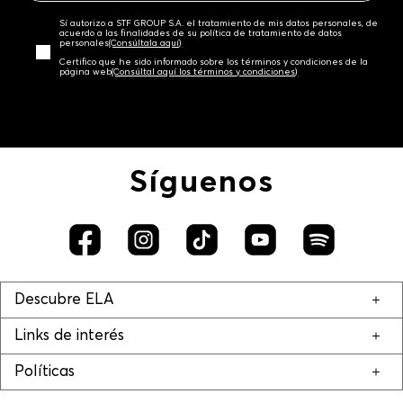
Sí autorizo a STF GROUP S.A. el tratamiento de mis datos personales, de
acuerdo a las finalidades de su política de tratamiento de datos
personales‎
(Consúltala aquí)
Certifico que he sido informado sobre los términos y condiciones de la
página web‎
(Consúltal aquí los términos y condiciones)
Síguenos
Descubre ELA
Links de interés
Políticas