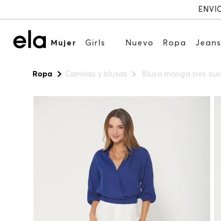
000
Mujer
Girls
Nuevo
Ropa
Jean
Ropa
Camisas y blusas
Blusa manga tres cua