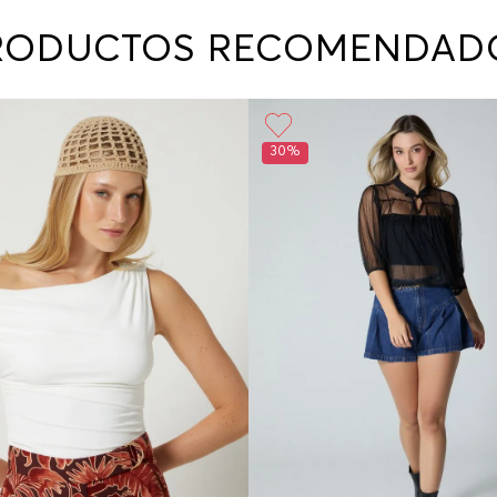
contact
te indi
RODUCTOS RECOMENDAD
program
acorda
30%