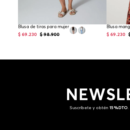
Blusa de tiras para mujer
$
69
.
230
$
98
.
900
$
69
.
230
NEWSL
Suscríbete y obtén
15%DTO
.