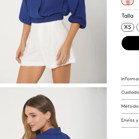
Talla
XS
Informa
poliést
Cuidado
poliést
Lavar a 
Método
no planc
Tarjeta
Envíos y
Americ
N
Cambi
Tarjeta