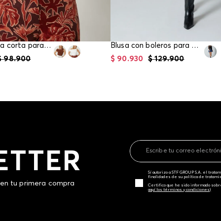
Blusa manga corta para mujer
Blusa con boleros para mujer
$
98
.
900
$
90
.
930
$
129
.
900
ETTER
Sí autorizo a STF GROUP S.A. el trat
finalidades de su política de tratam
 en tu primera compra
Certifico que he sido informado sobr
aquí los términos y condiciones)