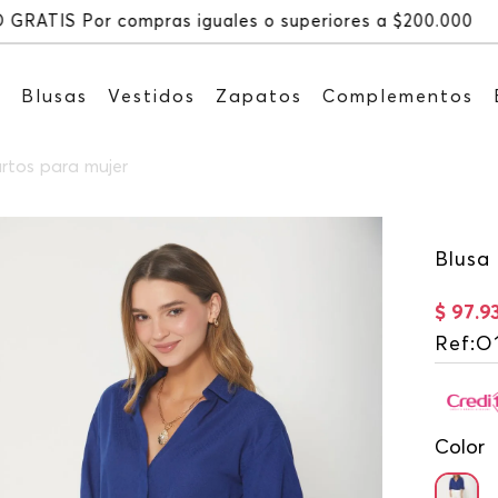
s
Blusas
Vestidos
Zapatos
Complementos
rtos para mujer
Blusa
$
97
.
9
Ref
:
O
Color