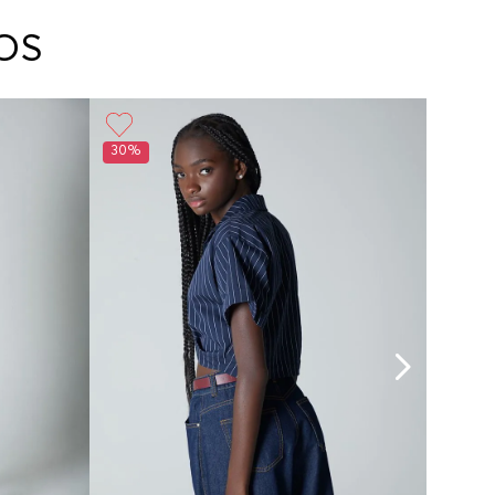
arte con un agente de servicio al cliente quien
cará los pasos a seguir y posteriormente
OS
ará la recogida del producto en la dirección
da.
30%
30%