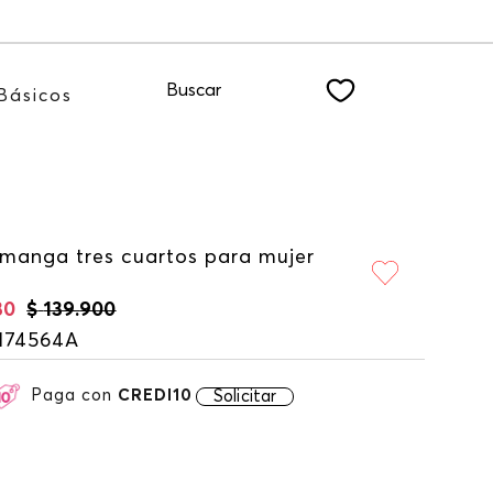
Recibe: 15%OFF suscribiéndote a nuestro NEWSLETT
Buscar
Básicos
 manga tres cuartos para mujer
30
$
139
.
900
174564A
Paga con
CREDI10
Solicitar