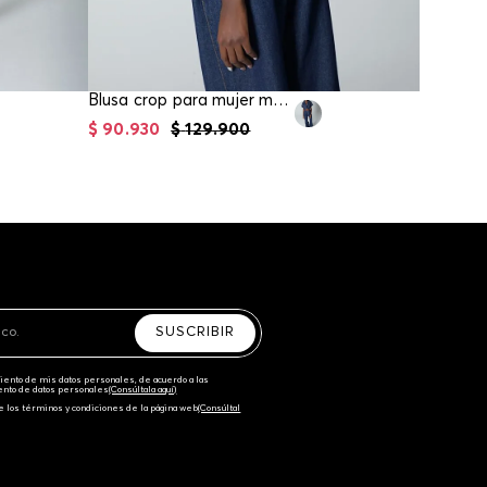
Blusa crop para mujer manga corta
$
90
.
930
$
129
.
900
$
111
.
93
SUSCRIBIR
amiento de mis datos personales, de acuerdo a las
iento de datos personales‎
(Consúltala aquí)
e los términos y condiciones de la página web‎
(Consúltal