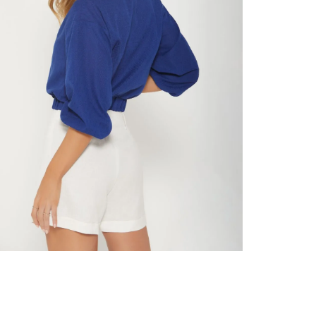
nuestr
Otros: 
En cual
tiendas
factura
luego 
(consul
nuestr
N
(15) dí
Devolu
utiliz
pedido 
embarg
adecua
se vea
transpo
del pr
llegas
product
asumido
Recuer