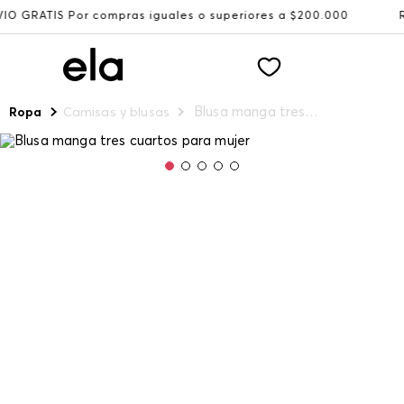
or compras iguales o superiores a $200.000
Recibe: 15%
Blusa manga tres cuartos para mujer
Ropa
Camisas y blusas