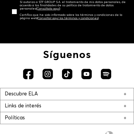
Sí autorizo a STF GROUP S.A. el tratamiento de mis datos personales, de
acuerdo a las finalidades de su política de tratamiento de datos
personales‎
(Consúltala aquí)
Certifico que he sido informado sobre los términos y condiciones de la
página web‎
(Consúltal aquí los términos y condiciones)
Síguenos
Descubre ELA
Links de interés
Políticas