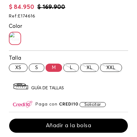
$
84
.
950
$
169
.
900
Ref
:
E174616
Color
Talla
XS
S
M
L
XL
XXL
GUÍA DE TALLAS
Paga con
CREDI10
Solicitar
Añadir a la bolsa