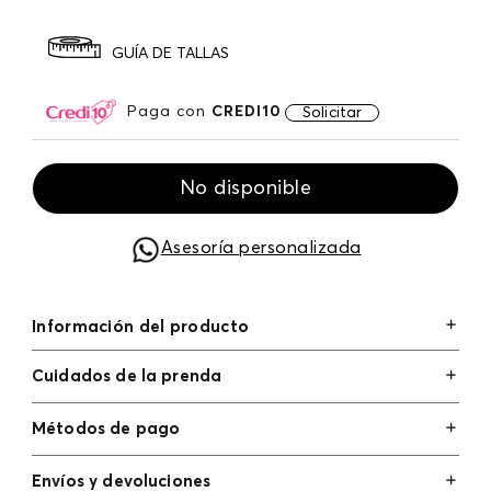
GUÍA DE TALLAS
Paga con
CREDI10
Solicitar
No disponible
Asesoría personalizada
Información del producto
Cuidados de la prenda
Métodos de pago
Tarjetas de crédito: Visa, Dinners, Master Card y
Envíos y devoluciones