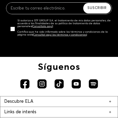
Recuerda que para el trámite del envío deberás
contactarte con un agente de servicio al cliente
SUSCRIBIR
quien te indicará los pasos a seguir y posteriormente
programará la recogida del producto en la dirección
Sí autorizo a STF GROUP S.A. el tratamiento de mis datos personales, de
acordada.
acuerdo a las finalidades de su política de tratamiento de datos
personales‎
(Consúltala aquí)
Certifico que he sido informado sobre los términos y condiciones de la
página web‎
(Consúltal aquí los términos y condiciones)
Síguenos
Descubre ELA
Links de interés