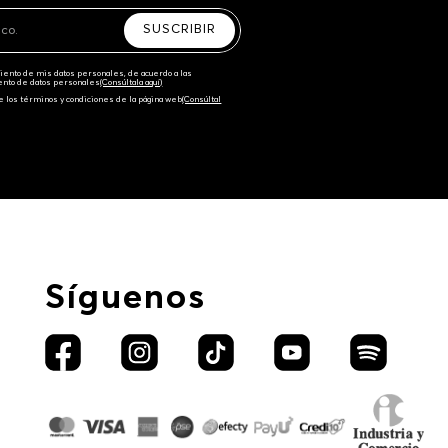
SUSCRIBIR
amiento de mis datos personales, de acuerdo a las
iento de datos personales‎
(Consúltala aquí)
e los términos y condiciones de la página web‎
(Consúltal
Síguenos