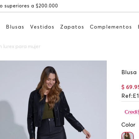
Recibe: 15%OFF suscribiéndote a nuestro NEWSLETT
s
Blusas
Vestidos
Zapatos
Complementos
 lurex para mujer
Blusa
$
69
.
9
Ref
:
E
Color