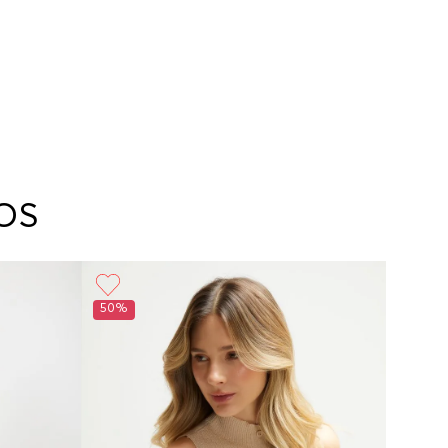
OS
50%
50%