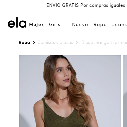
Mujer
Girls
Nuevo
Ropa
Jean
Ropa
Camisas y blusas
Blusa manga tiras con