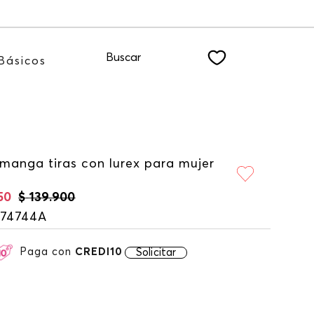
ER
Buscar
Básicos
 manga tiras con lurex para mujer
50
$
139
.
900
174744A
Paga con
CREDI10
Solicitar