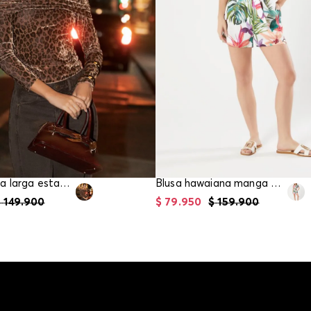
Blusa manga larga estampada para mujer
Blusa hawaiana manga corta para mujer
$
149
.
900
$
79
.
950
$
159
.
900