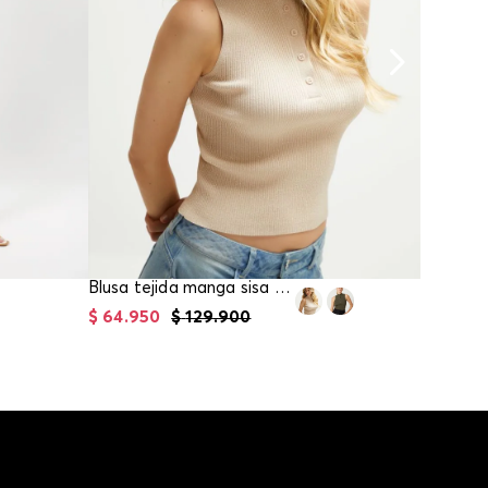
Blusa tejida manga sisa para mujer
$
64
.
950
$
129
.
900
$
59
.
95