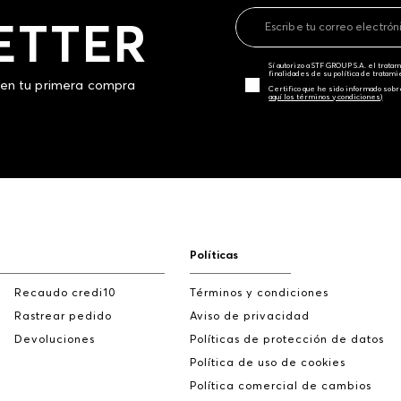
ETTER
Sí autorizo a STF GROUP S.A. el trat
finalidades de su política de tratam
 en tu primera compra
Certifico que he sido informado sobr
aquí los términos y condiciones)
Políticas
Recaudo credi10
Términos y condiciones
Rastrear pedido
Aviso de privacidad
Devoluciones
Políticas de protección de datos
Política de uso de cookies
Política comercial de cambios