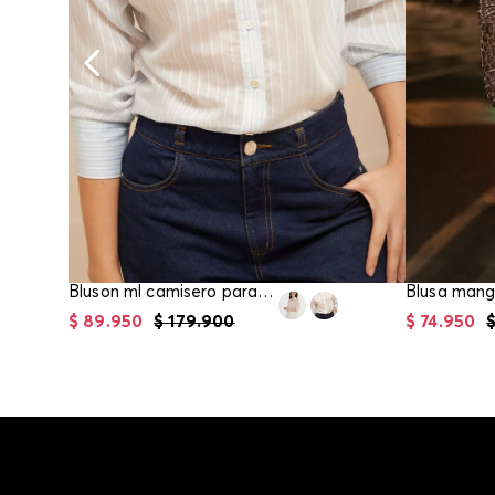
Bluson ml camisero para mujer
$
89
.
950
$
179
.
900
$
74
.
950