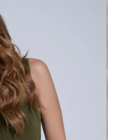
contact
te indi
program
acorda