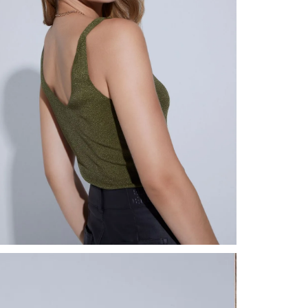
nuestr
Otros: 
En cual
tiendas
factura
luego 
(consul
nuestr
(15) dí
Devolu
N
utiliz
pedido 
embarg
adecua
se vea
transpo
del pr
llegas
product
asumido
Recuer