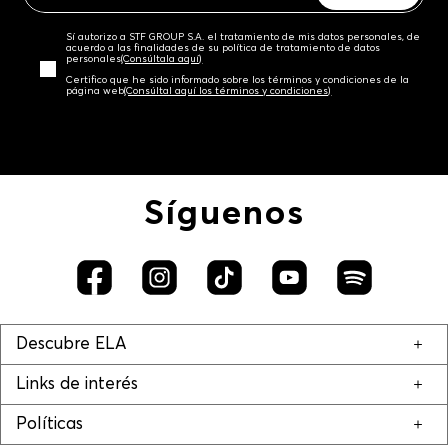
Sí autorizo a STF GROUP S.A. el tratamiento de mis datos personales, de
acuerdo a las finalidades de su política de tratamiento de datos
personales‎
(Consúltala aquí)
Certifico que he sido informado sobre los términos y condiciones de la
página web‎
(Consúltal aquí los términos y condiciones)
Síguenos
Descubre ELA
Links de interés
Políticas