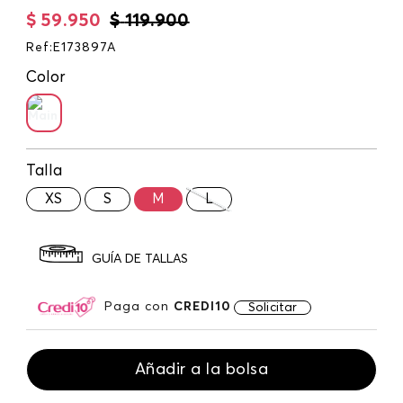
$
59
.
950
$
119
.
900
Ref
:
E173897A
Color
Talla
XS
S
M
L
GUÍA DE TALLAS
Paga con
CREDI10
Solicitar
Añadir a la bolsa