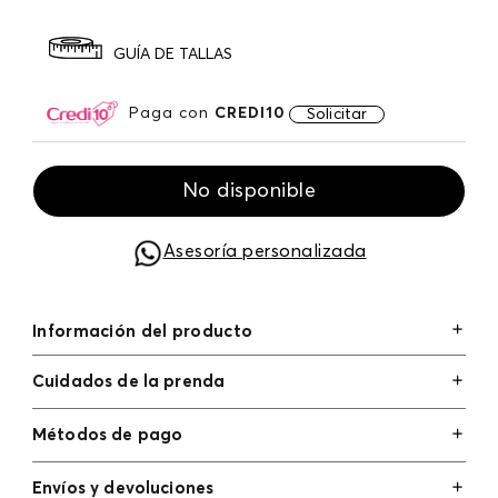
GUÍA DE TALLAS
Paga con
CREDI10
Solicitar
No disponible
Asesoría personalizada
Información del producto
Cuidados de la prenda
Métodos de pago
Tarjetas de crédito: Visa, Dinners, Master Card y
Envíos y devoluciones