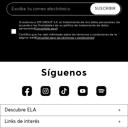
Recuerda que para el trámite del envío deberás
contactarte con un agente de servicio al cliente
SUSCRIBIR
quien te indicará los pasos a seguir y posteriormente
programará la recogida del producto en la dirección
Sí autorizo a STF GROUP S.A. el tratamiento de mis datos personales, de
acordada.
acuerdo a las finalidades de su política de tratamiento de datos
personales‎
(Consúltala aquí)
Certifico que he sido informado sobre los términos y condiciones de la
página web‎
(Consúltal aquí los términos y condiciones)
Síguenos
Descubre ELA
Links de interés