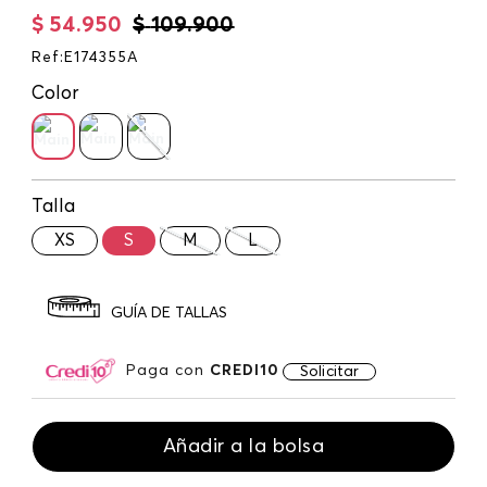
$
54
.
950
$
109
.
900
Ref
:
E174355A
Color
Talla
XS
S
M
L
GUÍA DE TALLAS
Paga con
CREDI10
Solicitar
Añadir a la bolsa