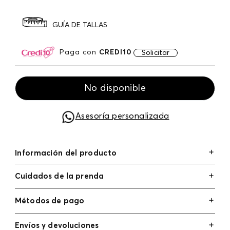
GUÍA DE TALLAS
Paga con
CREDI10
Solicitar
No disponible
Asesoría personalizada
Información del producto
Cuidados de la prenda
Métodos de pago
Tarjetas de crédito: Visa, Dinners, Master Card y
Envíos y devoluciones