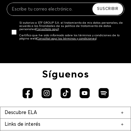
Recuerda que para el trámite del envío deberás
contactarte con un agente de servicio al cliente
SUSCRIBIR
quien te indicará los pasos a seguir y posteriormente
programará la recogida del producto en la dirección
Sí autorizo a STF GROUP S.A. el tratamiento de mis datos personales, de
acordada.
acuerdo a las finalidades de su política de tratamiento de datos
personales‎
(Consúltala aquí)
Certifico que he sido informado sobre los términos y condiciones de la
página web‎
(Consúltal aquí los términos y condiciones)
Síguenos
Descubre ELA
Links de interés