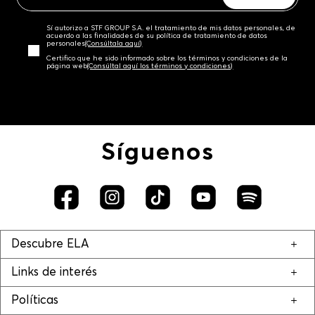
Sí autorizo a STF GROUP S.A. el tratamiento de mis datos personales, de
acuerdo a las finalidades de su política de tratamiento de datos
personales‎
(Consúltala aquí)
Certifico que he sido informado sobre los términos y condiciones de la
página web‎
(Consúltal aquí los términos y condiciones)
Síguenos
Descubre ELA
Links de interés
Políticas