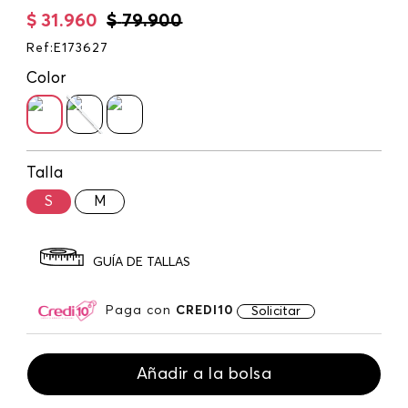
$
31
.
960
$
79
.
900
Ref
:
E173627
Color
Talla
S
M
GUÍA DE TALLAS
Paga con
CREDI10
Solicitar
Añadir a la bolsa