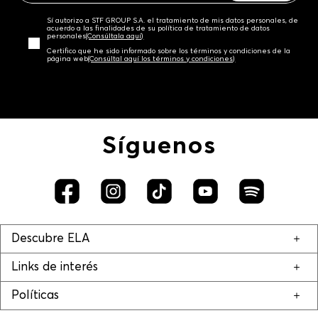
Sí autorizo a STF GROUP S.A. el tratamiento de mis datos personales, de
acuerdo a las finalidades de su política de tratamiento de datos
personales‎
(Consúltala aquí)
Certifico que he sido informado sobre los términos y condiciones de la
página web‎
(Consúltal aquí los términos y condiciones)
Síguenos
Descubre ELA
Links de interés
Políticas