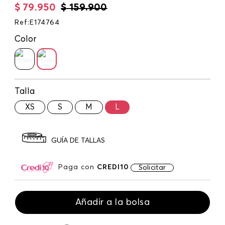
$
79
.
950
$
159
.
900
Ref
:
E174764
Color
Talla
XS
S
M
L
GUÍA DE TALLAS
Paga con
CREDI10
Solicitar
Añadir a la bolsa