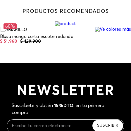
Devolución
: Para hacer la devolución del envío
PRODUCTOS RECOMENDADOS
puedes utilizar el mismo empaque en que te
entregamos tu pedido o utilizar un empaque de tu
preferencia, sin embargo es importante que el
60%
empaque sea el adecuado según la naturaleza del
producto para que no se vea afectada su integridad
Blusa manga corta escote redondo
durante el proceso de transporte. El costo del
$
51
.
960
$
129
.
900
transporte del primer cambio del producto será
asumido por STF GROUP S.A si llegase a presentar
inconformidad con el mismo producto, los costos de
transporte adicionales serán asumidos por el cliente.
Recuerda que para el trámite del envío deberás
contactarte con un agente de servicio al cliente
quien te indicará los pasos a seguir y posteriormente
NEWSLETTER
programará la recogida del producto en la dirección
acordada.
Suscríbete y obtén
15%DTO
. en tu primera
compra
SUSCRIBIR