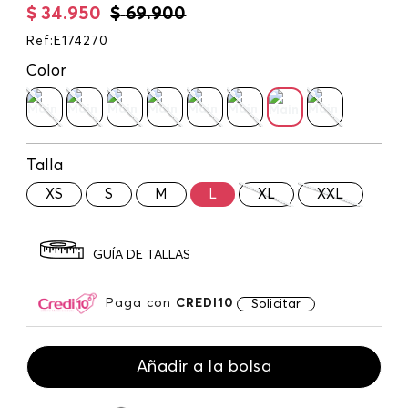
$
34
.
950
$
69
.
900
Ref
:
E174270
Color
Talla
XS
S
M
L
XL
XXL
GUÍA DE TALLAS
Paga con
CREDI10
Solicitar
Añadir a la bolsa