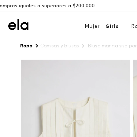
Mujer
Girls
R
Ropa
Camisas y blusas
Blusa manga sisa para