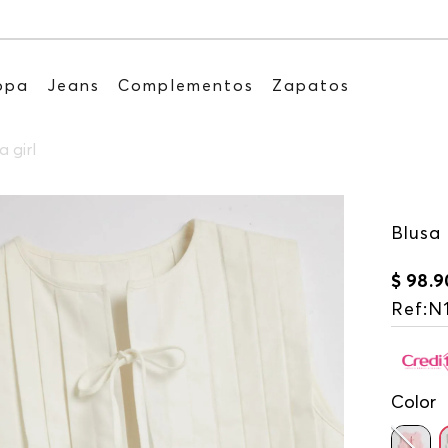
Recibe: 15%OFF suscribiéndote a nuestro NEWS
opa
Jeans
Complementos
Zapatos
 girl
Blusa 
$
98
.
9
Ref
:
N
Color