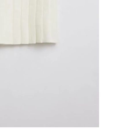
contact
te indi
program
acorda