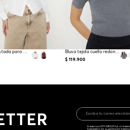
Camisa ajustada para mujer
Blusa tejida cuello redondo para mujer
$
119
.
900
ETTER
Sí autorizo a STF GROUP S.A. el trat
finalidades de su política de tratam