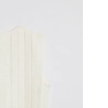
nuestr
Otros: 
En cual
tiendas
factura
luego 
(consul
nuestr
N
(15) dí
Devolu
utiliz
pedido 
embarg
adecua
se vea
transpo
del pr
llegas
product
asumido
Recuer