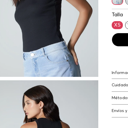
Talla
XS
Informa
Poliést
Cuidado
algodón
elastan
Método
Tarjeta
Envíos y
Americ
Cambi
Tarjeta