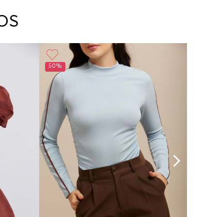
arte con un agente de servicio al cliente quien
cará los pasos a seguir y posteriormente
OS
ará la recogida del producto en la dirección
da.
50%
50%