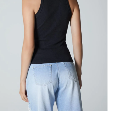
nuestr
Otros: 
En cual
tiendas
factura
luego 
(consul
nuestr
(15) dí
Devolu
utiliz
pedido 
embarg
adecua
se vea
transpo
del pr
llegas
product
asumido
Recuer