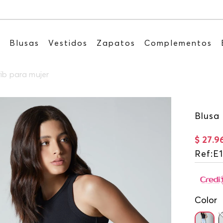
Recibe: 15%OFF suscribiéndote a nuestro NEWS
s
Blusas
Vestidos
Zapatos
Complementos
ib para mujer
Blusa
$
27
.
9
Ref
:
E
Color