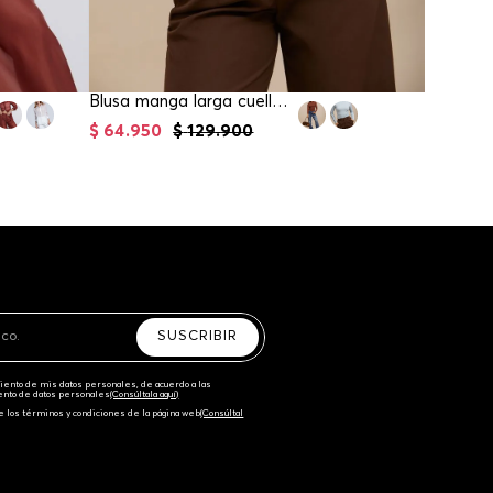
Blusa manga larga cuello alto para mujer
$
64
.
950
$
129
.
900
$
84
.
95
SUSCRIBIR
amiento de mis datos personales, de acuerdo a las
iento de datos personales‎
(Consúltala aquí)
e los términos y condiciones de la página web‎
(Consúltal