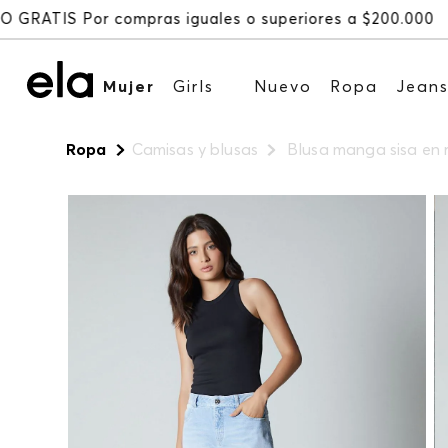
Mujer
Girls
Nuevo
Ropa
Jean
Ropa
Camisas y blusas
Blusa manga sisa en r