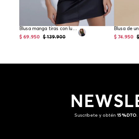
Blusa manga tiras con lurex para mujer
$
69
.
950
$
139
.
900
$
74
.
950
NEWSL
Suscríbete y obtén
15%DTO
.