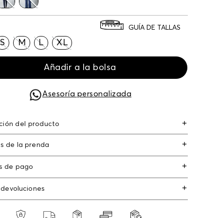
GUÍA DE TALLAS
S
M
L
XL
Añadir a la bolsa
Asesoría personalizada
ción del producto
er 49% algodón 49% elastano 2% 49.00%
s de la prenda
/cotton49.00% poliéster/polyester2.00%
o/elastane
s de pago
s de crédito: Visa, Dinners, Master Card y
 devoluciones
an Express.
os
: Si deseas hacer el cambio de alguno de
s débito: Maestro, Electron.