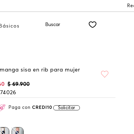
LETTER
Buscar
Básicos
 manga sisa en rib para mujer
60
$
69
.
900
174026
Paga con
CREDI10
Solicitar