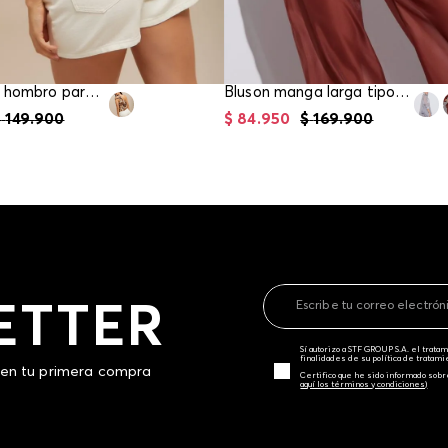
Blusa de un hombro para mujer
Bluson manga larga tipo camisero para mujer
$
149
.
900
$
84
.
950
$
169
.
900
ETTER
Sí autorizo a STF GROUP S.A. el trat
finalidades de su política de tratam
 en tu primera compra
Certifico que he sido informado sobr
aquí los términos y condiciones)