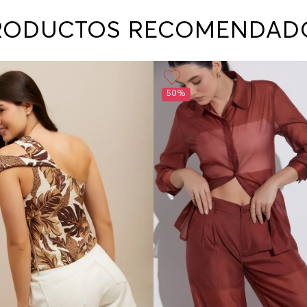
contact
te indi
RODUCTOS RECOMENDAD
program
acorda
50%