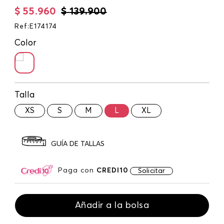
$
55
.
960
$
139
.
900
Ref
:
E174174
Color
Talla
XS
S
M
L
XL
GUÍA DE TALLAS
Paga con
CREDI10
Solicitar
Añadir a la bolsa