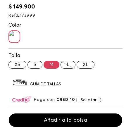
$
149
.
900
Ref
:
E173999
Color
Talla
XS
S
M
L
XL
GUÍA DE TALLAS
Paga con
CREDI10
Solicitar
Añadir a la bolsa