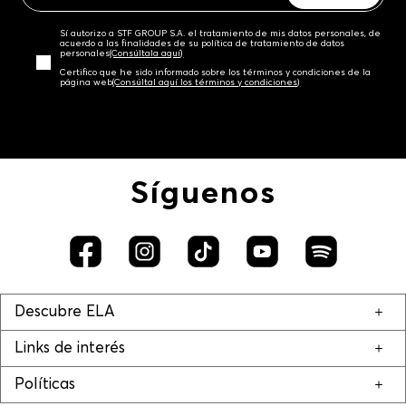
Sí autorizo a STF GROUP S.A. el tratamiento de mis datos personales, de
acuerdo a las finalidades de su política de tratamiento de datos
personales‎
(Consúltala aquí)
Certifico que he sido informado sobre los términos y condiciones de la
página web‎
(Consúltal aquí los términos y condiciones)
Síguenos
Descubre ELA
Links de interés
Políticas