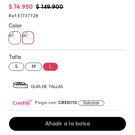
$
74
.
950
$
149
.
900
Ref
:
E173772B
Color
Talla
S
M
L
GUÍA DE TALLAS
Paga con
CREDI10
Solicitar
Añadir a la bolsa