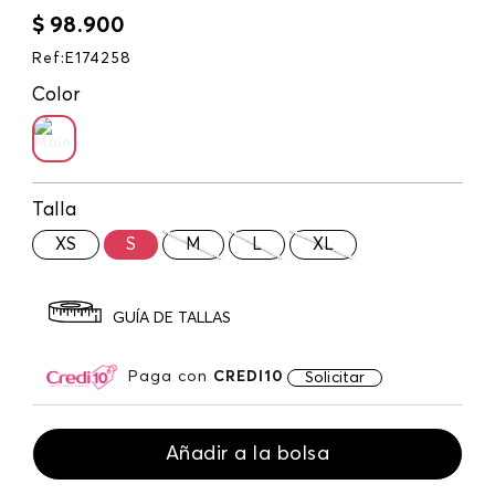
$
98
.
900
Ref
:
E174258
Color
Talla
XS
S
M
L
XL
GUÍA DE TALLAS
Paga con
CREDI10
Solicitar
Añadir a la bolsa