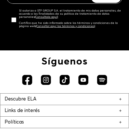
Sí autorizo a STF GROUP S.A. el tratamiento de mis datos personales, de
acuerdo a las finalidades de su política de tratamiento de datos
personales‎
(Consúltala aquí)
Certifico que he sido informado sobre los términos y condiciones de la
página web‎
(Consúltal aquí los términos y condiciones)
Síguenos
Descubre ELA
Links de interés
Políticas