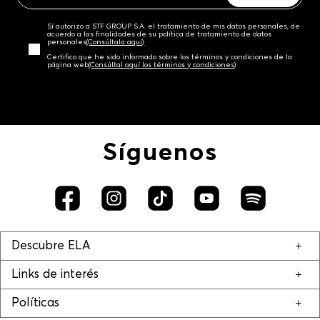
Sí autorizo a STF GROUP S.A. el tratamiento de mis datos personales, de
acuerdo a las finalidades de su política de tratamiento de datos
personales‎
(Consúltala aquí)
Certifico que he sido informado sobre los términos y condiciones de la
página web‎
(Consúltal aquí los términos y condiciones)
Síguenos
Descubre ELA
Links de interés
Políticas