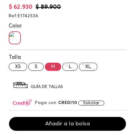
$
62
.
930
$
89
.
900
Ref
:
E174253A
Color
Talla
XS
S
M
L
XL
GUÍA DE TALLAS
Paga con
CREDI10
Solicitar
Añadir a la bolsa