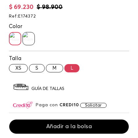
$
69
.
230
$
98
.
900
Ref
:
E174372
Color
Talla
XS
S
M
L
GUÍA DE TALLAS
Paga con
CREDI10
Solicitar
Añadir a la bolsa