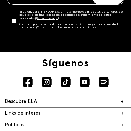
Sí autorizo a STF GROUP S.A. el tratamiento de mis datos personales, de
acuerdo a las finalidades de su política de tratamiento de datos
personales‎
(Consúltala aquí)
Certifico que he sido informado sobre los términos y condiciones de la
página web‎
(Consúltal aquí los términos y condiciones)
Síguenos
Descubre ELA
Links de interés
Políticas