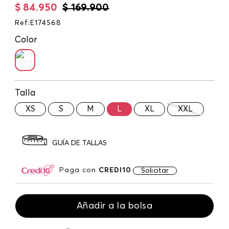
$
84
.
950
$
169
.
900
Ref
:
E174568
Color
Talla
XS
S
M
L
XL
XXL
GUÍA DE TALLAS
Paga con
CREDI10
Solicitar
Añadir a la bolsa