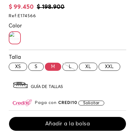
$
99
.
450
$
198
.
900
Ref
:
E174566
Color
Talla
XS
S
M
L
XL
XXL
GUÍA DE TALLAS
Paga con
CREDI10
Solicitar
Añadir a la bolsa