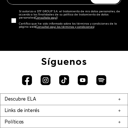
Sí autorizo a STF GROUP S.A. el tratamiento de mis datos personales, de
acuerdo a las finalidades de su política de tratamiento de datos
personales‎
(Consúltala aquí)
Certifico que he sido informado sobre los términos y condiciones de la
página web‎
(Consúltal aquí los términos y condiciones)
Síguenos
Descubre ELA
Links de interés
Políticas